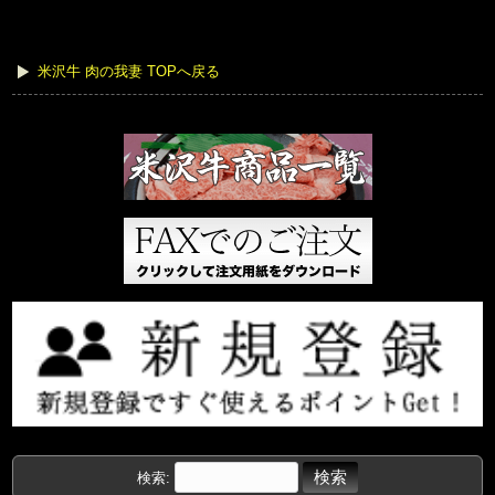
米沢牛 肉の我妻 TOPへ戻る
検索: