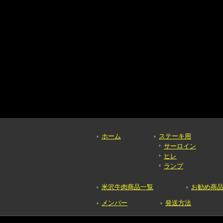
ホーム
ステーキ用
サーロイン
ヒレ
ランプ
米沢牛肉商品一覧
お勧め商
メンバー
発送方法