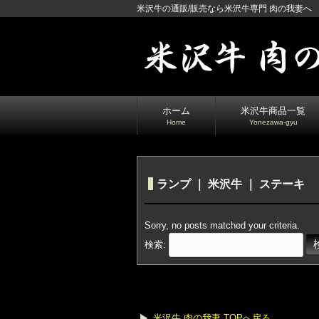
米沢牛の通販/販売なら米沢牛専門 肉の我妻へ
ホーム
米沢牛商品一覧
Home
Yonezawa-gyu
ランプ ｜
米沢牛
｜
ステーキ
Sorry, no posts matched your criteria.
検索:
米沢牛 肉の我妻 TOPへ戻る