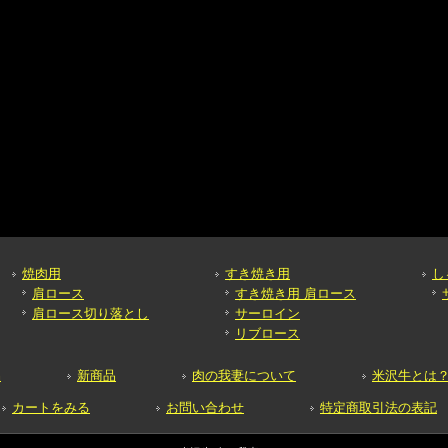
焼肉用
すき焼き用
し
肩ロース
すき焼き用 肩ロース
肩ロース切り落とし
サーロイン
リブロース
品
新商品
肉の我妻について
米沢牛とは
カートをみる
お問い合わせ
特定商取引法の表記